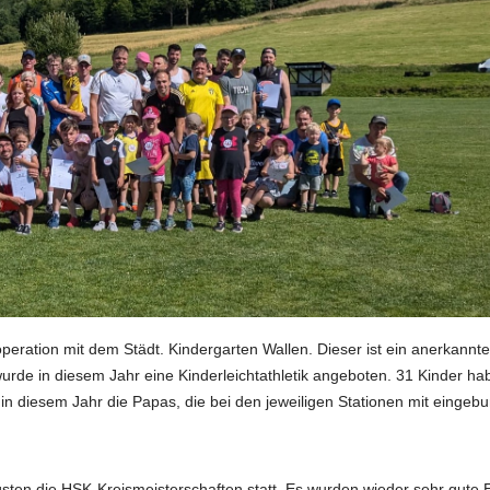
operation mit dem Städt. Kindergarten Wallen. Dieser ist ein anerkan
urde in diesem Jahr eine Kinderleichtathletik angeboten. 31 Kinder h
in diesem Jahr die Papas, die bei den jeweiligen Stationen mit einge
ten die HSK-Kreismeisterschaften statt.
Es wurden wieder sehr gute E