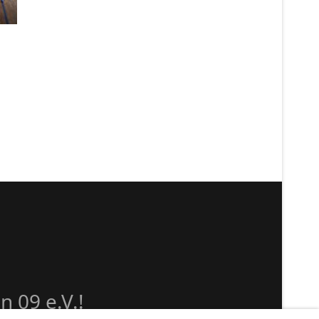
 09 e.V.!